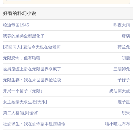
好看的科幻小说
哈迪帝国1945
昨夜大雨
我养的弟弟全都黑化了
彦缡
[咒回同人] 夏油今天也在做老师
荷兰兔
无限恐怖，但有猫猫
叨鹿
被男鬼缠上后在无限世界杀疯了
三裂卯兔
无限生存：我在末世世界捡垃圾
予妤子
开局一个留子（无限）
奶油霸天虎
女主她毫无求生欲[无限]
鹿予星
第二人格[规则怪谈]
织朱
社恐求生：我在恐怖副本租房续命
喵小喵灬布布