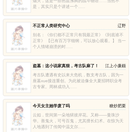
烟灭，这是一部热血沸腾的战斗物语……当然不
是，其实只是个讲述一个......
不正常人类研究中心
辽野
别名：《你们都不正常只有我最正常》《到底谁不
正常》 【已有百万字细纲，可以放心观看。】 当一
个人情绪崩溃的时......
盗墓：这小说家真狠，考古队麻了！
江上小廉颇
考古队遭遇有史以来大危机，数支考古队，因为一
座墓xue接连重创。为此被迫像全大夏招聘职业考
古专家。周林成功入......
今天女主她学废了吗
糖炒肥栗
云姒，世间第一朵地狱彼岸花。又称——曼珠沙
华。善鬼火，可号百鬼，尤其擅长幻术。在惊为天
人地遇到了传闻中温文尔......