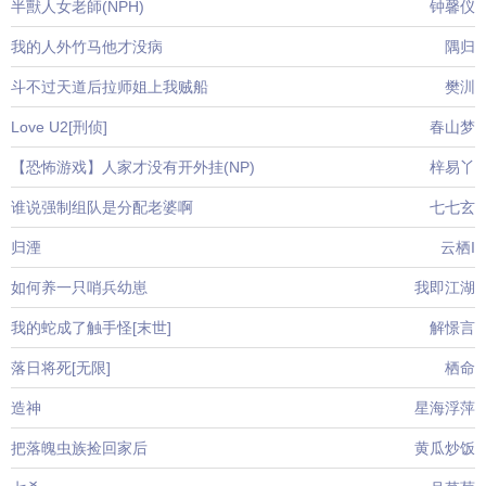
半獸人女老師(NPH)
钟馨仪
我的人外竹马他才没病
隅归
斗不过天道后拉师姐上我贼船
樊汌
Love U2[刑侦]
春山梦
【恐怖游戏】人家才没有开外挂(NP)
梓易丫
谁说强制组队是分配老婆啊
七七玄
归湮
云栖I
如何养一只哨兵幼崽
我即江湖
我的蛇成了触手怪[末世]
解憬言
落日将死[无限]
栖命
造神
星海浮萍
把落魄虫族捡回家后
黄瓜炒饭