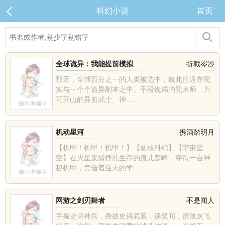
科幻小说
首页
全球诡异：我能提前模拟
折戟岑沙
那天，全球百分之一的人类被选中，就此往返在现
实与一个个诡异副本之中。手段诡谲的咒术师、力
可开山的异血武士、神......
机动星河
携酒踏明月
【机甲！机甲！机甲！】【硬核科幻】【宇宙星
空】在火星废墟挣扎生存的孤儿楚峰，夺得一台神
秘机甲，凭借着逆天的学......
网游之剑刃舞者
不是闻人
手握史诗神兵，身披史诗武装，谈笑间，群敌灰飞