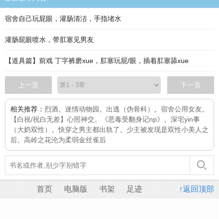
宿舍自己玩屁眼，灌肠清洁，手指堵水
灌肠屁眼喷水，带肛塞见男友
【道具篇】前戏 丁字裤磨xue，肛塞玩屁/眼，插着肛塞舔xue
上一页
下一页
相关推荐：
烈酒
、
迷情动物园
、
出逃（伪骨科）
、
宿舍公用女友
、
【白祝/祝白无差】心照神交
、
《恶毒受翻身记np》
、
深宅yin事
（大奶双性）
、
快穿之男主都出轨了
、
少主被发现是双性小美人之
后
、
高岭之花沦为柔弱金丝雀后
首页
电脑版
书架
足迹
↑返回顶部