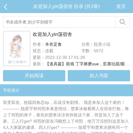
欢迎加入yin荡宿舍 目录 (共3章)
首页
欢迎加入yin荡宿舍
作者：
丰衣足食
分类：耽美小说
状态：连载
字数：5572
更新：2022-12-30 17:01:28
最新：
【道具篇】前戏 丁字裤磨xue，肛塞玩屁/眼，插着肛塞舔xue
开始阅读
加入书架
手机简介
双受双攻。校园四角恋4p，应该没有剧情。 我是来加入这个家的！
———— 陆星宇和何熙本来是情侣，楚寒冰偷看两人在宿舍打炮，馋
上了何熙的身子，善良的楚寒冰没有拆散这个家，而是加入了这个
家。三人行get? 何熙的室友冯晓想上了何熙，他万万没想到这是加入
4人大家庭的邀请。四人行get? ———— 陆星宇和楚寒冰拥有同一个